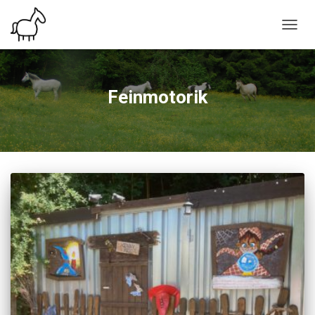
NAVIG
UMSC
Feinmotorik