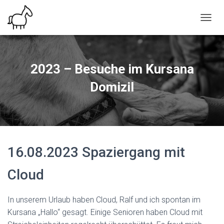
N
A
V
I
G
2023 – Besuche im Kursana
A
T
Domizil
I
O
N
U
M
S
16.08.2023 Spaziergang mit
C
H
A
Cloud
L
T
E
In unserem Urlaub haben Cloud, Ralf und ich spontan im
N
Kursana „Hallo“ gesagt. Einige Senioren haben Cloud mit