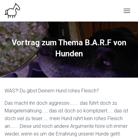
N
A
V
I
G
Vortrag zum Thema B.A.R.F von
A
T
Hunden
I
O
N
U
M
S
WAS?! Du gibst Deinem Hund rohes Fleisch?
C
H
Das macht ihn doch aggressiv……… das führt doch zu
A
L
Mangelernährung…… das ist doch so kompliziert….. das ist
T
doch viel zu teuer…… mein Hund rührt kein rohes Fleisch
E
an…….. Diese und noch andere Argumente höre ich immer
N
wieder, wenn es um die Ernährung unserer Hunde geht.